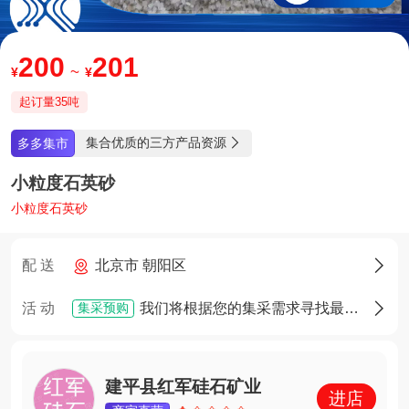
200
201
~
¥
¥
起订量35吨
集合优质的三方产品资源
多多集市

小粒度石英砂
小粒度石英砂
配 送
北京市 朝阳区

集采预购
活 动
我们将根据您的集采需求寻找最佳货源，确定货源后您将享有优先采购权

建平县红军硅石矿业
进店